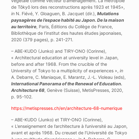
végétale comme vecteur d’aménagement. La métropole
de Tôkyô lors des reconstructions après 1923 et 1945»,
in
N. Fiévé, Y. Gloaguen, B. Jacquet (dir.),
Mutations
paysagères de l’espace habité au Japon. De la maison
au territoire
, Paris, Éditions du Collège de France,
Bibliothèque de l’institut des hautes études japonaises,
2020 (379 pages), p. 241-271.
– ABE-KUDO (Junko) and TIRY-ONO (Corinne),
« Architectural education at university level in Japan,
before and after 1968. From the crucible of the
University of Tokyo to a multiplicity of experiences »,
in
A. Debarre, C. Maniaque, E. Marantz, J.-L. Violeau (eds),
International Panorama of the Renewal of Education.
Architecture 68
, Genève (Suisse), MetisPresses, 2020,
p. 95-102.
https://metispresses.ch/en/architecture-68-numerique
– ABE-KUDO (Junko) et TIRY-ONO (Corinne),
« L’enseignement de l’architecture à l’université au Japon,
avant et après 1968. Du creuset de l’Université de Tokyo