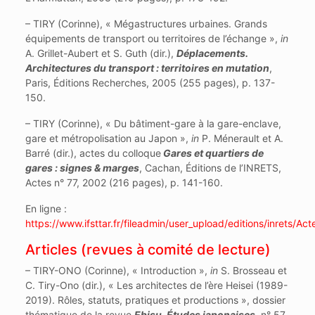
– TIRY (Corinne), « Mégastructures urbaines. Grands
équipements de transport ou territoires de l’échange »,
in
A. Grillet-Aubert et S. Guth (dir.),
Déplacements.
Architectures du transport : territoires en mutation
,
Paris, Éditions Recherches, 2005 (255 pages), p. 137-
150.
– TIRY (Corinne), « Du bâtiment-gare à la gare-enclave,
gare et métropolisation au Japon »,
in
P. Ménerault et A.
Barré (dir.), actes du colloque
Gares et quartiers de
gares : signes & marges
, Cachan, Éditions de l’INRETS,
Actes n° 77, 2002 (216 pages), p. 141-160.
En ligne :
https://www.ifsttar.fr/fileadmin/user_upload/editions/inrets/A
Articles (revues à comité de lecture)
– TIRY-ONO (Corinne), « Introduction »,
in
S. Brosseau et
C. Tiry-Ono (dir.), « Les architectes de l’ère Heisei (1989-
2019). Rôles, statuts, pratiques et productions », dossier
thématique de la revue
Ebisu. Études japonaises
, n° 57,