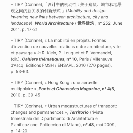
– TIRY (Corinne),「设计中的机动性 : 关于建筑
、
城市和地景
观之间的新关系的创新形式 」(
Mobility and design:
inventing new links between architecture, city and
landscape
),
World Architecture
/
世界建筑
, n° 252, June
2011, p. 17-21.
– TIRY (Corinne), « La mobilité en projets. Formes
d’invention de nouvelles relations entre architecture, ville
et paysage »
in
R. Klein, P. Louguet et F. Vermandel,
(dir.),
Cahiers thématiques,
n° 10
, Paris / Villeneuve
d’Ascq, Éditions FMSH / ENSAPL, 2010 (270 pages),
p. 53-63.
– TIRY (Corinne), « Hong Kong : une aéroville
multipolaire »,
Ponts et Chaussées Magazine
, n° 4/5
,
2010, p. 39-45.
– TIRY (Corinne), « Urban megastructures of transport:
changes and permanences »,
Territorio
(rivista
trimestriale del Dipartimento di Architettura e
Pianificazione, Politecnico di Milano),
n° 48
, mai 2009,
p. 14-20.