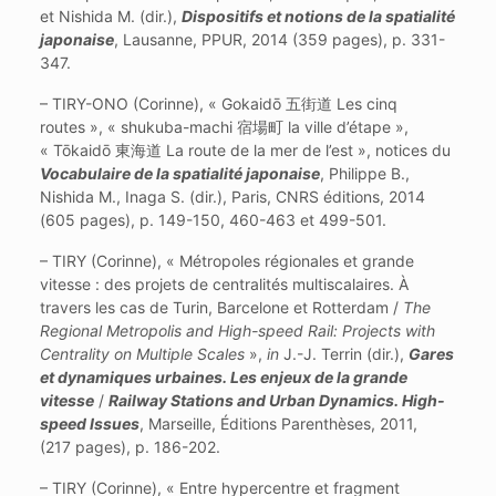
et Nishida M. (dir.),
Dispositifs et notions de la spatialité
japonaise
, Lausanne, PPUR, 2014 (359 pages), p. 331-
347.
– TIRY-ONO (Corinne), « Gokaidō 五街道 Les cinq
routes », « shukuba-machi 宿場町 la ville d’étape »,
« Tōkaidō 東海道 La route de la mer de l’est », notices du
Vocabulaire de la spatialité japonaise
, Philippe B.,
Nishida M., Inaga S. (dir.), Paris, CNRS éditions, 2014
(605 pages), p. 149-150, 460-463 et 499-501.
– TIRY (Corinne), « Métropoles régionales et grande
vitesse : des projets de centralités multiscalaires. À
travers les cas de Turin, Barcelone et Rotterdam /
The
Regional Metropolis and High-speed Rail: Projects with
Centrality on Multiple Scales
»,
in
J.-J. Terrin (dir.),
Gares
et dynamiques urbaines. Les enjeux de la grande
vitesse
/
Railway Stations and Urban Dynamics. High-
speed Issues
, Marseille, Éditions Parenthèses, 2011,
(217 pages), p. 186-202.
– TIRY (Corinne), « Entre hypercentre et fragment