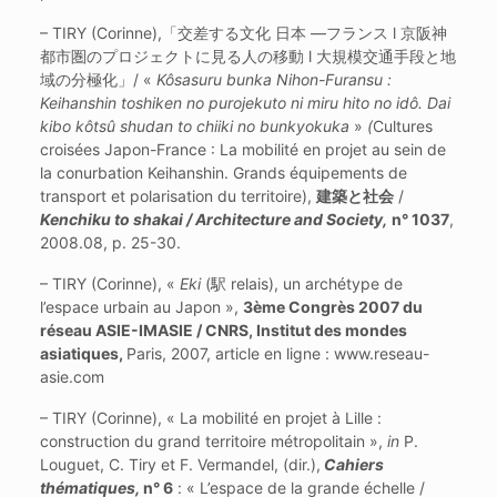
– TIRY (Corinne),「交差する文化 日本 —フランス l 京阪神
都市圏のプロジェクトに見る人の移動 l 大規模交通手段と地
域の分極化」/ «
Kôsasuru bunka Nihon-Furansu :
Keihanshin toshiken no purojekuto ni miru hito no idô. Dai
kibo kôtsû shudan to chiiki no bunkyokuka
»
(
Cultures
croisées Japon-France : La mobilité en projet au sein de
la conurbation Keihanshin. Grands équipements de
transport et polarisation du territoire),
建築と社会
/
Kenchiku to shakai / Architecture and Society,
n° 1037
,
2008.08, p. 25-30.
– TIRY (Corinne), «
Eki
(駅 relais), un archétype de
l’espace urbain au Japon »,
3ème Congrès 2007 du
réseau ASIE-IMASIE / CNRS, Institut des mondes
asiatiques,
Paris, 2007, article en ligne : www.reseau-
asie.com
– TIRY (Corinne), « La mobilité en projet à Lille :
construction du grand territoire métropolitain »,
in
P.
Louguet, C. Tiry et F. Vermandel, (dir.),
Cahiers
thématiques,
n° 6
: « L’espace de la grande échelle /