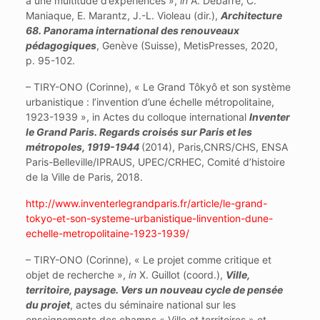
à une multitude d’expériences »,
in
A. Debarre, C.
Maniaque, E. Marantz, J.-L. Violeau (dir.),
Architecture
68. Panorama international des renouveaux
pédagogiques
, Genève (Suisse), MetisPresses, 2020,
p. 95-102.
– TIRY-ONO (Corinne), « Le Grand Tôkyô et son système
urbanistique : l’invention d’une échelle métropolitaine,
1923-1939 », in Actes du colloque international
Inventer
le Grand Paris. Regards croisés sur Paris et les
métropoles, 1919-1944
(2014), Paris,CNRS/CHS, ENSA
Paris-Belleville/IPRAUS, UPEC/CRHEC, Comité d’histoire
de la Ville de Paris, 2018.
http://www.inventerlegrandparis.fr/article/le-grand-
tokyo-et-son-systeme-urbanistique-linvention-dune-
echelle-metropolitaine-1923-1939/
– TIRY-ONO (Corinne), « Le projet comme critique et
objet de recherche »,
in
X. Guillot (coord.),
Ville,
territoire, paysage. Vers un nouveau cycle de pensée
du projet
, actes du séminaire national sur les
enseignements des champs « Ville et territoires » et