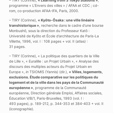
– TIRY (Corinne),
« Learning from 3 Tokyo Stations »
,
programme « L’Envers des villes » / AFAA et CDC ; cd-
rom, co-production AFAA-IFA, Paris, 2000.
– TIRY (Corinne),
« Kyôto-Ôsaka : une ville linéaire
transhistorique »
, recherche dans le cadre d’une bourse
Monbushô, sous la direction du Professeur Katô :
Université de Kyôto et École d’architecture de Paris-La
Villette, 1996, vol. I : 108 pages + vol. II (atlas) :
31 pages.
– TIRY (Corinne), « La politique des quartiers de la Ville
de Lille », « Euralille : un Projet Urbain », « Analyse des
discours des multiples acteurs du Projet Urbain en
Europe »,
in
TSIOMIS (Yannis) (dir.),
« Villes, logements,
exclusions. Étude comparative sur les politiques du
logement et de la ville dans les pays de la Communauté
européenne »
, programme de la Communauté
européenne, Direction générale Emploi, Affaires sociales,
Éducation V/B/1, Paris-Bruxelles, 1993 (vol. I :
493 pages), p. 189-212, p. 344-353 et 384-403 + vol. II
(iconographie).