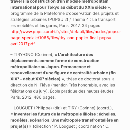
travers la construction d’un modèle métropolitain
international pour Tokyo au début du XXIe siècle »
,
programme de la Plateforme d’observation des projets et
stratégies urbaines (POPSU 2) / Thème 4 : Le transport,
les mobilités et les gares, Paris, 2017, 34 pages
http://www.popsu.archi.fr/sites/default/files/nodes/popsu-
page-speciale/1066/files/tiry-ono-papier-final-popsu-
avril2017.pdf
– TIRY-ONO (Corinne),
« L’architecture des
déplacements comme forme de construction
métropolitaine au Japon. Permanence et
renouvellement d’une figure de centralité urbaine (fin
e
e
XIX
– début XXI
siècles) »
, thèse de doctorat sous la
direction de N. Fiévé (mention Très honorable, avec les
félicitations du jury), École pratique des hautes études,
Paris, 2012, 486 pages.
– LOUGUET (Philippe) (dir.) et TIRY (Corinne) (coord.),
« Inventer les futurs de la métropole lilloise : échelles,
modèles, scénarios. Une métropole transfrontalière en
projet(s) »
(direction : P. Louguet ; coordination : C.