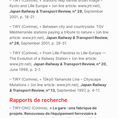
– TIRY (Corinne), « Stations help define urban image –
Kyoto and Lille Europe » (on line article: www.jrtr.net),
Japan Railway & Transport Review,
n° 28,
September
2001, p. 18-21.
– TIRY (Corinne), « Between city and countryside: TGV
Méditerranée stations paying a tribute to nature » (on line
article: www.jrtr.net),
Japan Railway & Transport Review,
n° 28,
September 2001, p. 29-31.
– TIRY (Corinne), « From Lille-Flandres to Lille-Europe —
The Evolution of a Railway Station » (on line article:
www.jrtr.net),
Japan Railway & Transport Review,
n° 20,
June 1999, p. 2-7.
– TIRY (Corinne), « Tôkyô Yamanote Line – Cityscape
Mutations » (on line article: www.jrtr.net),
Japan Railway
& Transport Review,
n° 13,
September 1997, p. 4-11.
Rapports de recherche
– TIRY-ONO (Corinne),
« La gare : une fabrique de
projets. Renouveau de l’équipement ferroviaire à