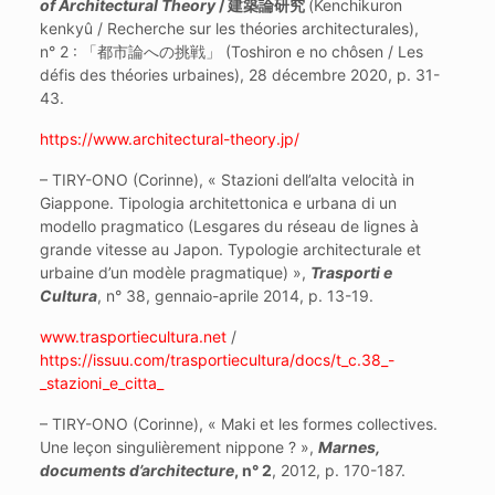
of Architectural Theory
/
建築論研究
(Kenchikuron
kenkyû / Recherche sur les théories architecturales),
n° 2 : 「都市論への挑戦」 (Toshiron e no chôsen / Les
défis des théories urbaines), 28 décembre 2020, p. 31-
43.
https://www.architectural-theory.jp/
– TIRY-ONO (Corinne), « Stazioni dell’alta velocità in
Giappone. Tipologia architettonica e urbana di un
modello pragmatico (Lesgares du réseau de lignes à
grande vitesse au Japon. Typologie architecturale et
urbaine d’un modèle pragmatique) »,
Trasporti e
Cultura
, n° 38, gennaio-aprile 2014, p. 13-19.
www.trasportiecultura.net
/
https://issuu.com/trasportiecultura/docs/t_c.38_-
_stazioni_e_citta_
– TIRY-ONO (Corinne), « Maki et les formes collectives.
Une leçon singulièrement nippone ? »,
Marnes,
documents d’architecture
, n° 2
, 2012, p. 170-187.