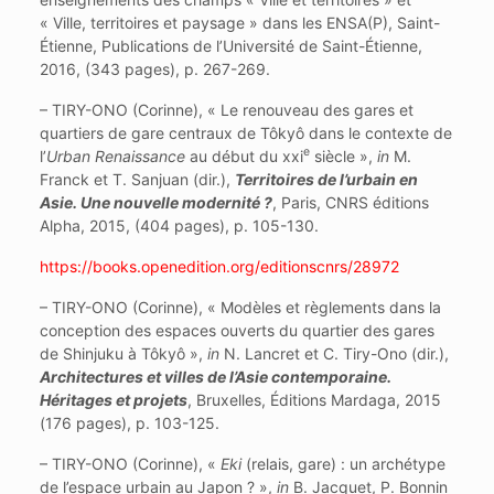
« Ville, territoires et paysage » dans les ENSA(P), Saint-
Étienne, Publications de l’Université de Saint-Étienne,
2016, (343 pages), p. 267-269.
– TIRY-ONO (Corinne), « Le renouveau des gares et
quartiers de gare centraux de Tôkyô dans le contexte de
e
l’
Urban Renaissance
au début du xxi
siècle »,
in
M.
Franck et T. Sanjuan (dir.),
Territoires de l’urbain en
Asie. Une nouvelle modernité ?
, Paris, CNRS éditions
Alpha, 2015, (404 pages), p. 105-130.
https://books.openedition.org/editionscnrs/28972
– TIRY-ONO (Corinne), « Modèles et règlements dans la
conception des espaces ouverts du quartier des gares
de Shinjuku à Tôkyô »,
in
N. Lancret et C. Tiry-Ono (dir.),
Architectures et villes de l’Asie contemporaine.
Héritages et projets
, Bruxelles, Éditions Mardaga, 2015
(176 pages), p. 103-125.
– TIRY-ONO (Corinne), «
Eki
(relais, gare) : un archétype
de l’espace urbain au Japon ? »,
in
B. Jacquet, P. Bonnin