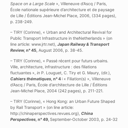
Space on a Large Scale
», Villeneuve d’Ascq / Paris,
École nationale supérieure d’architecture et de paysage
de Lille / Éditions Jean-Michel Place, 2006, (334 pages),
p. 238-249.
– TIRY (Corinne), « Urban and Architectural Revival for
Public Transport Infrastructure in theNetherlands » (on
line article: www.jrtr.net),
Japan Railway & Transport
Review,
n° 45,
August 2006, p. 38-45.
– TIRY (Corinne), « Passé récent pour futurs urbains.
Ville, architecture, infrastructure : des filiations
fluctuantes »,
in
P. Louguet, C. Tiry et G. Maury, (dir.),
Cahiers thématiques,
n° 4 :
« Filiation(s) », Villeneuve
d’Ascq / Paris, École d’architecture de Lille / Éditions
Jean-Michel Place, 2004 (242 pages), p. 211-221.
– TIRY (Corinne), « Hong Kong: an Urban Future Shaped
by Rail Transport » (on line article:
http://chinaperspectives.revues.org),
China
Perspectives,
n° 49,
September-October 2003, p. 24-32