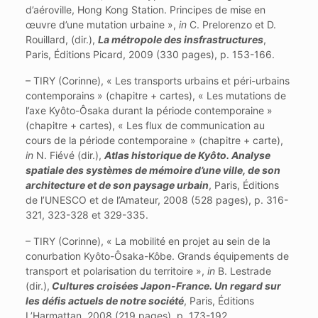
d’aéroville, Hong Kong Station. Principes de mise en
œuvre d’une mutation urbaine »,
in
C. Prelorenzo et D.
Rouillard, (dir.),
La métropole des insfrastructures
,
Paris, Éditions Picard, 2009 (330 pages), p. 153-166.
– TIRY (Corinne), « Les transports urbains et péri-urbains
contemporains » (chapitre + cartes), « Les mutations de
l’axe Kyôto-Ôsaka durant la période contemporaine »
(chapitre + cartes), « Les flux de communication au
cours de la période contemporaine » (chapitre + carte),
in
N. Fiévé (dir.),
Atlas historique de Kyôto. Analyse
spatiale des systèmes de mémoire d’une ville, de son
architecture et de son paysage urbain
, Paris, Éditions
de l’UNESCO et de l’Amateur, 2008 (528 pages), p. 316-
321, 323-328 et 329-335.
– TIRY (Corinne), « La mobilité en projet au sein de la
conurbation Kyôto-Ôsaka-Kôbe. Grands équipements de
transport et polarisation du territoire »,
in
B. Lestrade
(dir.),
Cultures croisées Japon-France. Un regard sur
les défis actuels de notre société
, Paris, Éditions
L’Harmattan, 2008 (219 pages), p. 173-192.