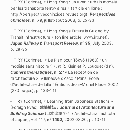
– TIRY (Corinne), « Hong Kong : un avenir urbain modelé
par les transports ferroviaires » (article en ligne :
http://perspectiveschinoises.revues.org),
Perspectives
chinoises,
n° 78,
juillet-août 2003, p. 25-33
– TIRY (Corinne), « Hong Kong’s Future is Guided by
Transit Infrastructure » (on line article: www.jrtr.net),
Japan Railway & Transport Review,
n° 35,
July 2003,
p. 28-35
– TIRY (Corinne), « Le Plan pour Tôkyô (1960) : un
modèle sans histoire ? »,
in
R. Klein et P. Louguet (dir.),
Cahiers thématiques,
n° 2 : «
La réception de
l’architecture », Villeneuve d’Ascq / Paris, École
d’Architecture de Lille / Éditions Jean-Michel Place, 2002
(270 pages), p. 133-141.
– TIRY (Corinne), « Learning from Japanese Stations »
(Foreign Eyes),
建築雑誌
/
Journal of Architecture and
Building Science
(日本建築学会 / Architectural Institute
of Japan), vol. 117,
n° 1492,
2002.08.20, p. 40-41.