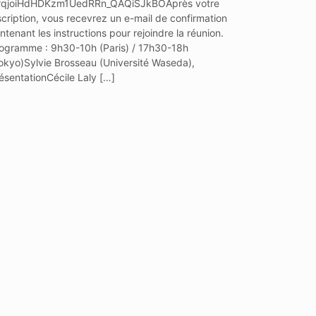
rqjoiHdHDKzm1UedRRn_QAQiSJkBOAprès votre
scription, vous recevrez un e-mail de confirmation
ntenant les instructions pour rejoindre la réunion.
ogramme : 9h30-10h (Paris) / 17h30-18h
okyo)Sylvie Brosseau (Université Waseda),
ésentationCécile Laly […]