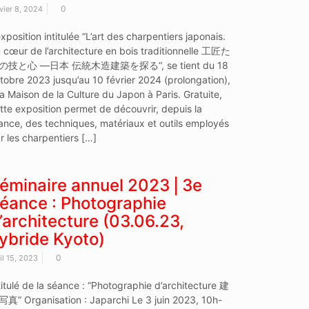
0
vier 8, 2024
exposition intitulée “L’art des charpentiers japonais.
 cœur de l’architecture en bois traditionnelle 工匠た
の技と心 ―日本 伝統木造建築を探る“, se tient du 18
tobre 2023 jusqu’au 10 février 2024 (prolongation),
la Maison de la Culture du Japon à Paris. Gratuite,
tte exposition permet de découvrir, depuis la
ance, des techniques, matériaux et outils employés
r les charpentiers […]
éminaire annuel 2023 ⎜3e
éance : Photographie
’architecture (03.06.23,
ybride Kyoto)
0
il 15, 2023
titulé de la séance : “Photographie d’architecture 建
真” Organisation : Japarchi Le 3 juin 2023, 10h-