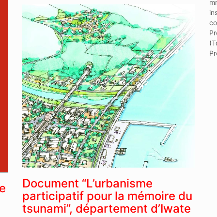
m
in
co
Pr
(T
Pr
Document “L’urbanisme
e
participatif pour la mémoire du
tsunami”, département d’Iwate