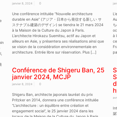
0
janvier 8, 2024
jan
Une conférence intitulée “Nouvelle architecture
L’
durable en Asie” (アジア・日本から発信する新しい サ
Au
e
ステナブル建築のデザイン) se tiendra le 21 mars 2024
ち
à la Maison de la Culture du Japon à Paris.
oc
L’architecte Hirokazu Suemitsu, actif au Japon et
à 
ailleurs en Asie, y présentera ses réalisations ainsi que
ce
hin
se vision de la considération environnementale en
Fr
e
architecture. Entrée libre sur réservation. Plus […]
pa
l,
築
Conférence de Shigeru Ban, 25
S
janvier 2024, MCJP
S
d
0
janvier 8, 2024
h
Shigeru Ban, architecte japonais lauréat du prix
avr
Pritzker en 2014, donnera une conférence intitulée
“L’architecture : un équilibre entre création et
In
engagement social“, le 25 janvier 2024 dans les
築写
locaux de la Maison de la Culture du Japon à Paris.