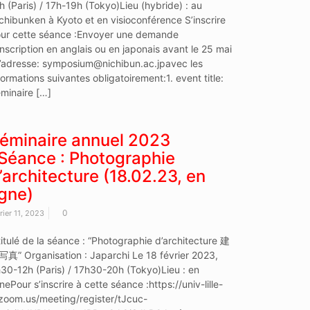
h (Paris) / 17h-19h (Tokyo)Lieu (hybride) : au
chibunken à Kyoto et en visioconférence S’inscrire
ur cette séance :Envoyer une demande
inscription en anglais ou en japonais avant le 25 mai
l’adresse: symposium@nichibun.ac.jpavec les
formations suivantes obligatoirement:1. event title:
minaire […]
éminaire annuel 2023
Séance : Photographie
’architecture (18.02.23, en
igne)
0
rier 11, 2023
titulé de la séance : “Photographie d’architecture 建
真” Organisation : Japarchi Le 18 février 2023,
30-12h (Paris) / 17h30-20h (Tokyo)Lieu : en
gnePour s’inscrire à cette séance :https://univ-lille-
.zoom.us/meeting/register/tJcuc-