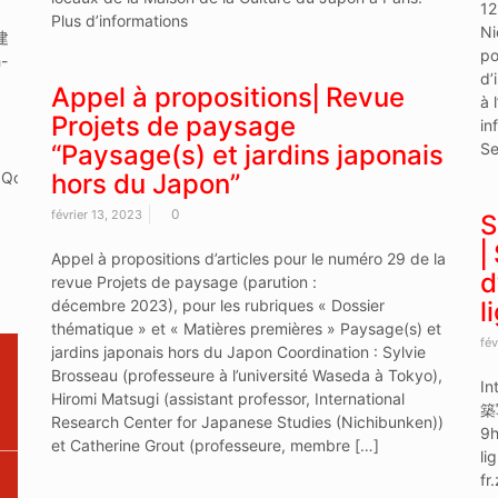
12
Plus d’informations
Ni
 建
po
-
d’
Appel à propositions⎜Revue
à 
Projets de paysage
in
“Paysage(s) et jardins japonais
Se
0Qcly8UQr7f-
hors du Japon”
0
février 13, 2023
S
⎜
Appel à propositions d’articles pour le numéro 29 de la
d
revue Projets de paysage (parution :
décembre 2023), pour les rubriques « Dossier
l
thématique » et « Matières premières » Paysage(s) et
fév
jardins japonais hors du Japon Coordination : Sylvie
Brosseau (professeure à l’université Waseda à Tokyo),
In
Hiromi Matsugi (assistant professor, International
築写
Research Center for Japanese Studies (Nichibunken))
9h
et Catherine Grout (professeure, membre […]
li
fr