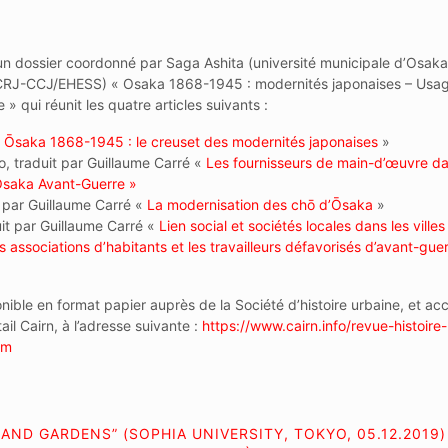
n dossier coordonné par Saga Ashita (université municipale d’Osaka
(CRJ-CCJ/EHESS) « Osaka 1868-1945 : modernités japonaises – Usa
e » qui réunit les quatre articles suivants :
«
Ōsaka 1868-1945 : le creuset des modernités japonaises
»
, traduit par Guillaume Carré «
Les fournisseurs de main-d’œuvre da
Ōsaka Avant-Guerre »
t par Guillaume Carré «
La modernisation des chō d’Ōsaka
»
it par Guillaume Carré «
Lien social et sociétés locales dans les villes
associations d’habitants et les travailleurs défavorisés d’avant-guer
nible en format papier auprès de la Société d’histoire urbaine, et ac
tail Cairn, à l’adresse suivante :
https://www.cairn.info/
revue-histoire-
tm
AND GARDENS” (SOPHIA UNIVERSITY, TOKYO, 05.12.2019)