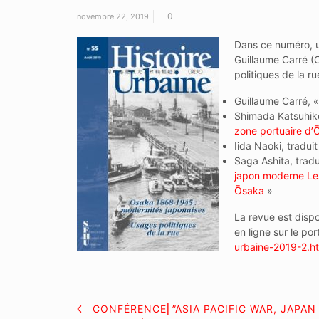
0
novembre 22, 2019
Dans ce numéro, u
Guillaume Carré 
politiques de la ru
Guillaume Carré, 
Shimada Katsuhiko
zone portuaire d’
Iida Naoki, tradui
Saga Ashita, tradu
japon moderne Les 
Ōsaka
»
La revue est dispo
en ligne sur le por
urbaine-2019-2.
h
NAVIGATION
CONFÉRENCE⎜”ASIA PACIFIC WAR, JAPAN 