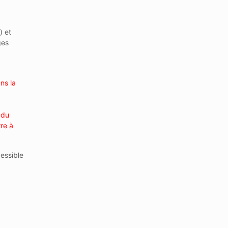
) et
ges
ns la
 du
re à
cessible