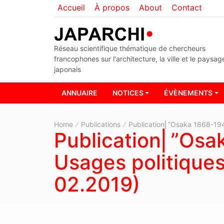
Accueil
À propos
About
Contact
Réseau scientifique thématique de chercheurs
francophones sur l'architecture, la ville et le paysag
japonais
ANNUAIRE
NOTICES
ÉVÈNEMENTS
Home
Publications
Publication⎜”Osaka 1868-1945
Publication⎜”Osa
Usages politiques
02.2019)