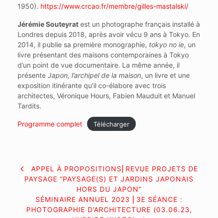
1950).
https://www.crcao.fr/membre/gilles-mastalski/
Jérémie Souteyrat
est un photographe français installé à
Londres depuis 2018, après avoir vécu 9 ans à Tokyo. En
2014, il publie sa première monographie,
tokyo no ie
, un
livre présentant des maisons contemporaines à Tokyo
d’un point de vue documentaire. La même année, il
présente
Japon, l’archipel de la maison
, un livre et une
exposition itinérante qu’il co-élabore avec trois
architectes, Véronique Hours, Fabien Mauduit et Manuel
Tardits.
Programme complet
Télécharger
NAVIGATION
APPEL À PROPOSITIONS⎜REVUE PROJETS DE
PAYSAGE “PAYSAGE(S) ET JARDINS JAPONAIS
DE
HORS DU JAPON”
SÉMINAIRE ANNUEL 2023 ⎜3E SÉANCE :
L’ARTICLE
PHOTOGRAPHIE D’ARCHITECTURE (03.06.23,