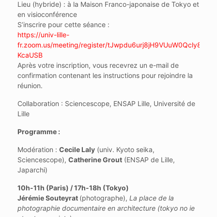
Lieu (hybride) : à la Maison Franco-japonaise de Tokyo et
en visioconférence
S’inscrire pour cette séance :
https://univ-lille-
fr.zoom.us/meeting/register/tJwpdu6urj8jH9VUuW0Qcly8UQr7
KcaUSB
Après votre inscription, vous recevrez un e-mail de
confirmation contenant les instructions pour rejoindre la
réunion.
Collaboration : Sciencescope, ENSAP Lille, Université de
Lille
Programme :
Modération :
Cecile Laly
(univ. Kyoto seika,
Sciencescope),
Catherine Grout
(ENSAP de Lille,
Japarchi)
10h-11h (Paris) / 17h-18h (Tokyo)
Jérémie Souteyrat
(photographe),
La place de la
photographie documentaire en architecture (tokyo no ie