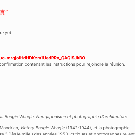
写真”
Tokyo)
r/tJcuc-mrqjoiHdHDKzm1UedRRn_QAQiSJkBO
onfirmation contenant les instructions pour rejoindre la réunion.
al Boogie Woogie. Néo-japonisme et photographie d’architecture
t Mondrian,
Victory Bougie Woogie
(1942-1944), et la photographie
re ? Dès le milieu des années 1950, critiques et photographes relient