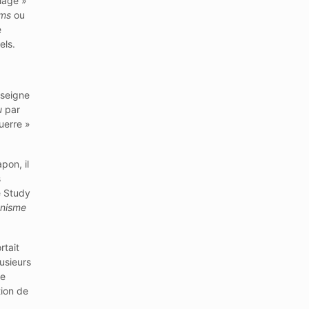
llage »
rms
ou
e
els.
nseigne
u
par
uerre »
pon, il
s
e Study
onisme
rtait
lusieurs
le
tion de