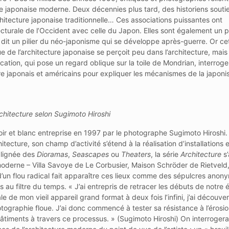
ure japonaise moderne. Deux décennies plus tard, des historiens souti
hitecture japonaise traditionnelle… Ces associations puissantes ont
urale de l’Occident avec celle du Japon. Elles sont également un pi
 dit un pilier du néo-japonisme qui se développe après-guerre. Or ce
ue de l’architecture japonaise se perçoit peu dans l’architecture, mais
tion, qui pose un regard oblique sur la toile de Mondrian, interroge
 japonais et américains pour expliquer les mécanismes de la japonis
chitecture selon Sugimoto Hiroshi
 noir et blanc entreprise en 1997 par le photographe Sugimoto Hiroshi
ecture, son champ d’activité s’étend à la réalisation d’installations 
 lignée des
Dioramas
,
Seascapes
ou
Theaters
, la série
Architecture
s’
oderne – Villa Savoye de Le Corbusier, Maison Schröder de Rietveld,
d’un flou radical fait apparaître ces lieux comme des sépulcres anon
 au filtre du temps. « J’ai entrepris de retracer les débuts de notre
le de mon vieil appareil grand format à deux fois l’infini, j’ai découve
photographie floue. J’ai donc commencé à tester sa résistance à l’érosi
 bâtiments à travers ce processus. » (Sugimoto Hiroshi) On interrogera 