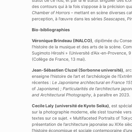
statut de ce flou, et par là le statut singulier des ic
des contours qui à la fois s’oppose à la précision qu
Chamber of Horrors
– mettant en scène diverses catég
perception, à l’œuvre dans les séries
Seascapes
,
Pi
Bio-bibliographies
Véronique Brindeau
(
INALCO)
,
diplômée du Conserva
l’histoire de la musique et des arts de la scène. C
Sugimoto Hiroshi » (Université d’Aix-en-Provence, 9 
(Collège de France, 13 mai).
Jean-Sébastien Cluzel
(Sorbonne université)
, ar
enseigne l’histoire de l’art et l’archéologie de l’Ext
récentes :
Le Japonisme architectural en France 1
of Japonisme)
; Particularités de l’architecture japo
and Architectural Photography
, à paraître en 2023.
Cecile Laly
(université de Kyoto Seika)
, est spécia
sur la photographie moderne, elle s’est tournée vers
textes sur ce sujet. « Multifaceted Portraits of To
présentation de l’architecture japonaise au XIXe siè
l’histoire économique et sociale contemporaine d’une