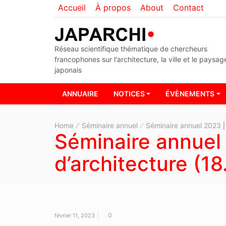
Accueil
À propos
About
Contact
Réseau scientifique thématique de chercheurs
francophones sur l'architecture, la ville et le paysag
japonais
ANNUAIRE
NOTICES
ÉVÈNEMENTS
Home
Séminaire annuel
Séminaire annuel 2023 ⎜
Séminaire annuel
d’architecture (18
0
février 11, 2023