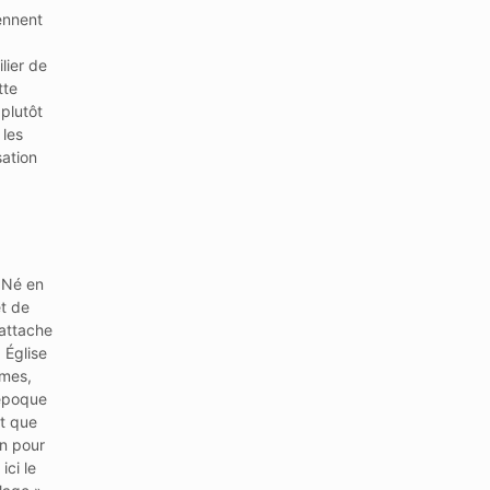
ennent
lier de
tte
 plutôt
 les
ation
. Né en
et de
attache
 Église
ymes,
 époque
rt que
on pour
ici le