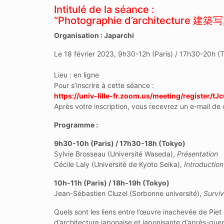
Intitulé de la séance :
“Photographie d’architecture 建築
Organisation : Japarchi
Le 18 février 2023, 9h30-12h (Paris) / 17h30-20h (
Lieu : en ligne
Pour s’inscrire à cette séance :
https://univ-lille-fr.zoom.us/meeting/registe
Après votre inscription, vous recevrez un e-mail de c
Programme :
9h30-10h (Paris) / 17h30-18h (Tokyo)
Sylvie Brosseau (Université Waseda),
Présentation
Cécile Laly (Université de Kyoto Seika),
Introduction
10h-11h (Paris) / 18h-19h (Tokyo)
Jean-Sébastien Cluzel (Sorbonne université),
Surviv
Quels sont les liens entre l’œuvre inachevée de Pie
d’architecture japonaise et japonisante d’après-guer