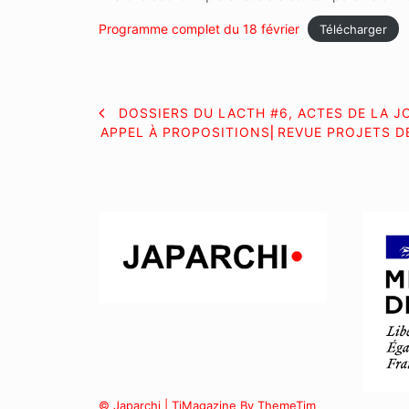
Programme complet du 18 février
Télécharger
NAVIGATION
DOSSIERS DU LACTH #6, ACTES DE LA J
APPEL À PROPOSITIONS⎜REVUE PROJETS DE
DE
L’ARTICLE
© Japarchi | TiMagazine By ThemeTim