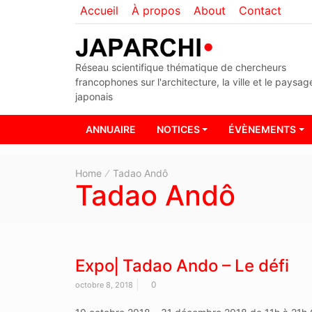
Accueil
À propos
About
Contact
Réseau scientifique thématique de chercheurs
francophones sur l'architecture, la ville et le paysag
japonais
ANNUAIRE
NOTICES
ÉVÈNEMENTS
Home
Tadao Andô
Tadao Andô
Expo⎜Tadao Ando – Le défi
0
octobre 8, 2018