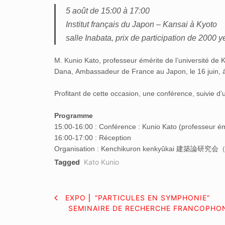
5 août de 15:00 à 17:00
Institut français du Japon – Kansai à Kyoto
salle Inabata, prix de participation de 2000 y
M. Kunio Kato, professeur émérite de l’université de 
Dana, Ambassadeur de France au Japon, le 16 juin, à 
Profitant de cette occasion, une conférence, suivie d’
Programme
15:00-16:00 : Conférence : Kunio Kato (professeur émé
16:00-17:00 : Réception
Organisation : Kenchikuron kenkyûkai 建築論研究会（Ass
Tagged
Kato Kunio
NAVIGATION
EXPO ⎜ “PARTICULES EN SYMPHONIE”
SEMINAIRE DE RECHERCHE FRANCOPHONE
DE