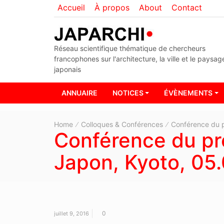
Accueil
À propos
About
Contact
Réseau scientifique thématique de chercheurs
francophones sur l'architecture, la ville et le paysag
japonais
ANNUAIRE
NOTICES
ÉVÈNEMENTS
Home
Colloques & Conférences
Conférence du p
Conférence du pro
Japon, Kyoto, 05
0
juillet 9, 2016