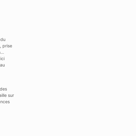
 du
 prise
a…
ici
 au
udes
lle sur
ences