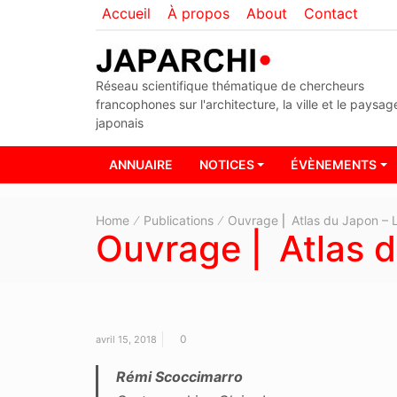
Accueil
À propos
About
Contact
Réseau scientifique thématique de chercheurs
francophones sur l'architecture, la ville et le paysag
japonais
ANNUAIRE
NOTICES
ÉVÈNEMENTS
Home
Publications
Ouvrage ⎜ Atlas du Japon – L’
Ouvrage ⎜ Atlas du
0
avril 15, 2018
Rémi Scoccimarro