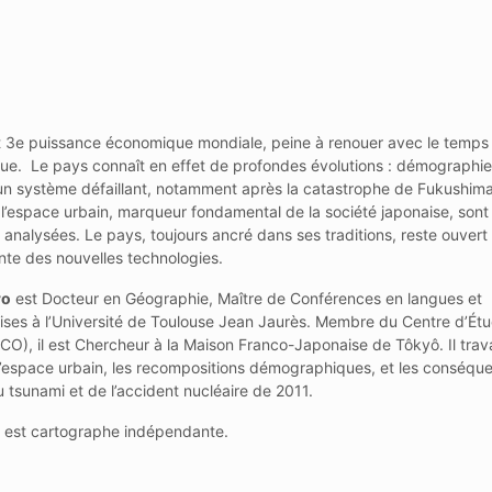
t 3e puissance économique mondiale, peine à renouer avec le temps
e. Le pays connaît en effet de profondes évolutions : démographie,
un système défaillant, notamment après la catastrophe de Fukushim
l’espace urbain, marqueur fondamental de la société japonaise, sont 
 analysées. Le pays, toujours ancré dans ses traditions, reste ouvert
nte des nouvelles technologies.
ro
est Docteur en Géographie, Maître de Conférences en langues et
naises à l’Université de Toulouse Jean Jaurès. Membre du Centre d’Ét
O), il est Chercheur à la Maison Franco-Japonaise de Tôkyô. Il travai
l’espace urbain, les recompositions démographiques, et les conséqu
u tsunami et de l’accident nucléaire de 2011.
est cartographe indépendante.