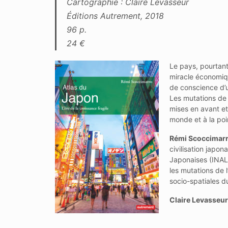
Cartographie : Claire Levasseur
Éditions Autrement, 2018
96 p.
24 €
Le pays, pourtan
miracle économiqu
de conscience d’
Les mutations de 
mises en avant et
monde et à la poi
Rémi Scoccimar
civilisation japo
Japonaises (INALC
les mutations de 
socio-spatiales d
Claire Levasseur