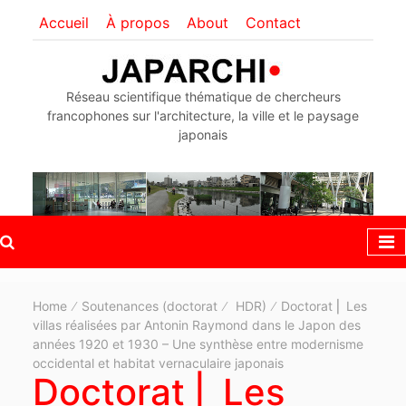
Accueil
À propos
About
Contact
Réseau scientifique thématique de chercheurs
francophones sur l'architecture, la ville et le paysage
japonais
Home
Soutenances (doctorat
HDR)
Doctorat ⎢ Les
villas réalisées par Antonin Raymond dans le Japon des
années 1920 et 1930 – Une synthèse entre modernisme
occidental et habitat vernaculaire japonais
Doctorat ⎢ Les