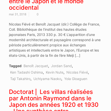
entre le Japon et le monde
occidental
mai 31, 2018
0
Nicolas Fiévé et Benoît Jacquet (dir.) Collège de France,
Coll. Bibliothèque de l’institut des hautes études
japonaises Paris, 2013 330 p. 30 € L’apparition d’une
modernité architecturale et paysagère correspond à une
période particulièrement propice aux échanges
artistiques et intellectuels entre le Japon, l’Europe et les
états-Unis, à partir de la fin de l’ère Meiji […]
Tagged
Benoît Jacquet
,
Jordan Sand
,
Ken Tadashi Oshima
,
Kevin Nute
,
Nicolas Fiévé
,
Taji Takahiro
,
Uchiyama Naoko
,
Yola Gloaguen
Doctorat ⎢ Les villas réalisées
par Antonin Raymond dans le
Japon des années 1920 et 1930