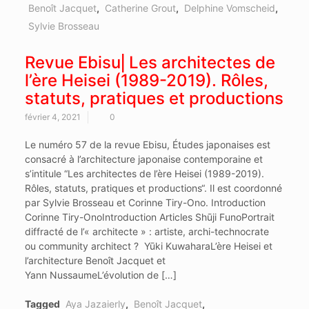
Benoît Jacquet
,
Catherine Grout
,
Delphine Vomscheid
,
Sylvie Brosseau
Revue Ebisu⎜Les architectes de
l’ère Heisei (1989-2019). Rôles,
statuts, pratiques et productions
février 4, 2021
0
Le numéro 57 de la revue Ebisu, Études japonaises est
consacré à l’architecture japonaise contemporaine et
s’intitule “Les architectes de l’ère Heisei (1989-2019).
Rôles, statuts, pratiques et productions“. Il est coordonné
par Sylvie Brosseau et Corinne Tiry-Ono. Introduction
Corinne Tiry-OnoIntroduction Articles Shūji FunoPortrait
diffracté de l’« architecte » : artiste, archi-technocrate
ou community architect ? Yūki KuwaharaL’ère Heisei et
l’architecture Benoît Jacquet et
Yann NussaumeL’évolution de […]
Tagged
Aya Jazaierly
,
Benoît Jacquet
,