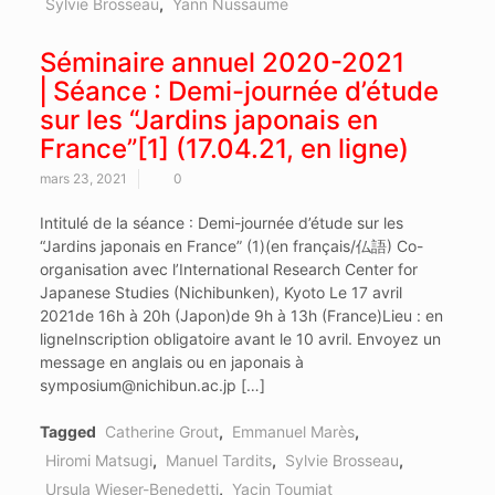
Sylvie Brosseau
,
Yann Nussaume
Séminaire annuel 2020-2021
⎜Séance : Demi-journée d’étude
sur les “Jardins japonais en
France”[1] (17.04.21, en ligne)
mars 23, 2021
0
Intitulé de la séance : Demi-journée d’étude sur les
“Jardins japonais en France” (1)(en français/仏語) Co-
organisation avec l’International Research Center for
Japanese Studies (Nichibunken), Kyoto Le 17 avril
2021de 16h à 20h (Japon)de 9h à 13h (France)Lieu : en
ligneInscription obligatoire avant le 10 avril. Envoyez un
message en anglais ou en japonais à
symposium@nichibun.ac.jp […]
Tagged
Catherine Grout
,
Emmanuel Marès
,
Hiromi Matsugi
,
Manuel Tardits
,
Sylvie Brosseau
,
Ursula Wieser-Benedetti
,
Yacin Toumiat