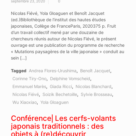
septembre 23, 2020
0
Nicolas Fiévé, Yola Gloaguen et Benoît Jacquet
(ed.)Bibliothèque de l’institut des hautes études
japonaises, Collège de FranceParis, 2020375 p. Fruit
d’un travail collectif mené par une douzaine de
chercheurs réunis autour de Nicolas Fiévé, le présent
ouvrage est une publication du programme de recherche
« Mutations paysagères de la ville japonaise » conduit au
sein […]
Tagged
Andrea Flores-Urushima
,
Benoît Jacquet
,
Corinne Tiry-Ono
,
Delphine Vomscheid
,
Emmanuel Marès
,
Giada Ricci
,
Nicolas Blanchard
,
Nicolas Fiévé
,
Soizik Bechetoille
,
Sylvie Brosseau
,
Wu Xiaoxiao
,
Yola Gloaguen
Conférence⎜Les cerfs-volants
japonais traditionnels : des
objets à (re)découvrir