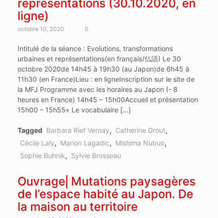
représentations (30.10.2020, en
ligne)
octobre 10, 2020
0
Intitulé de la séance : Evolutions, transformations
urbaines et représentations(en français/仏語) Le 30
octobre 2020de 14h45 à 19h30 (au Japon)de 6h45 à
11h30 (en France)Lieu : en ligneInscription sur le site de
la MFJ Programme avec les horaires au Japon (- 8
heures en France) 14h45 – 15h00Accueil et présentation
15h00 – 15h55« Le vocabulaire […]
Tagged
Barbara Rief Vernay
,
Catherine Grout
,
Cécile Laly
,
Marion Lagadic
,
Mishima Nubuo
,
Sophie Buhnik
,
Sylvie Brosseau
Ouvrage⎜Mutations paysagères
de l’espace habité au Japon. De
la maison au territoire