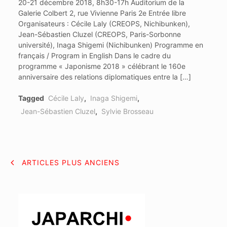
20-21 décembre 2018, 8h30-17h Auditorium de la
Galerie Colbert 2, rue Vivienne Paris 2e Entrée libre
Organisateurs : Cécile Laly (CREOPS, Nichibunken),
Jean-Sébastien Cluzel (CREOPS, Paris-Sorbonne
université), Inaga Shigemi (Nichibunken) Programme en
français / Program in English Dans le cadre du
programme « Japonisme 2018 » célébrant le 160e
anniversaire des relations diplomatiques entre la […]
Tagged
Cécile Laly
,
Inaga Shigemi
,
Jean-Sébastien Cluzel
,
Sylvie Brosseau
NAVIGATION
ARTICLES PLUS ANCIENS
DES
ARTICLES