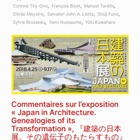
Corinne Tiry-Ono
,
François Bizet
,
Manuel Tardits
,
Olivier Meystre
,
Salvator-John A. Liotta
,
Shūji Funo
,
Sylvie Brosseau
,
Yann Nussaume
,
Yūki Kuwahara
Commentaires sur l’exposition
« Japan in Architecture.
Genealogies of its
Transformation », 『建築の日本
展。その遺伝子のもたらすもの』