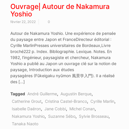
Ouvrage⎜Autour de Nakamura
Yoshio
février 22, 2022
0
Autour de Nakamura Yoshio. Une expérience de pensée
du paysage entre Japon et FranceDirecteur éditorial :
Cyrille MarlinPresses universitaires de Bordeaux,Livre
broché222 p. Index. Bibliographie. Lexique. Notes. En
1982, l’ingénieur, paysagiste et chercheur, Nakamura
Yoshio a publié au Japon un ouvrage clé sur la notion de
paysage, Introduction aux études
paysagères (Fūkeigaku nyūmon 風景学入門). Il a réalisé
des […]
Tagged
André Guillerme
,
Augustin Berque
,
Catherine Grout
,
Cristina Castel-Branco
,
Cyrille Marlin
,
Isabelle Daëron
,
Jane Cobbi
,
Michel Conan
,
Nakamura Yoshio
,
Suzanne Sébo
,
Sylvie Brosseau
,
Tanaka Naoto