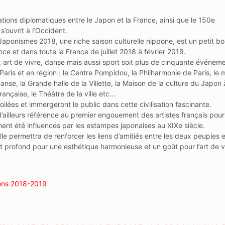
tions diplomatiques entre le Japon et la France, ainsi que le 150e
s’ouvrit à l’Occident.
Japonismes 2018, une riche saison culturelle nippone, est un petit bo
ce et dans toute la France de juillet 2018 à février 2019.
, art de vivre, danse mais aussi sport soit plus de cinquante événem
à Paris et en région : le Centre Pompidou, la Philharmonie de Paris, le
anse, la Grande halle de la Villette, la Maison de la culture du Japon 
ançaise, le Théâtre de la ville etc…
ilées et immergeront le public dans cette civilisation fascinante.
 d’ailleurs référence au premier engouement des artistes français pour
ment été influencés par les estampes japonaises au XIXe siècle.
le permettra de renforcer les liens d’amitiés entre les deux peuples e
êt profond pour une esthétique harmonieuse et un goût pour l’art de v
ions 2018-2019