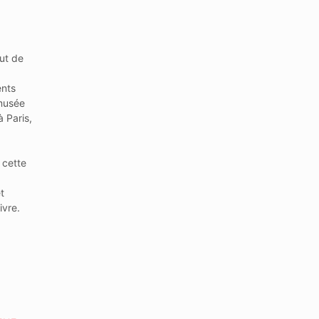
ut de
ents
 musée
à Paris,
 cette
t
ivre.