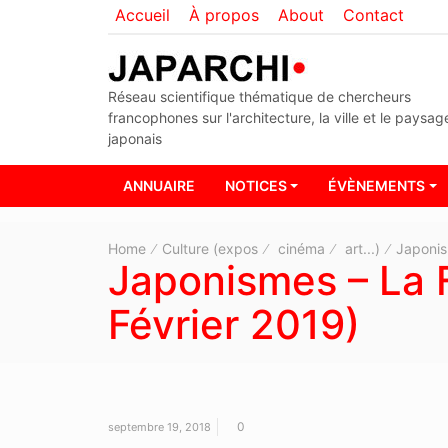
Accueil
À propos
About
Contact
Réseau scientifique thématique de chercheurs
francophones sur l'architecture, la ville et le paysag
japonais
ANNUAIRE
NOTICES
ÉVÈNEMENTS
Home
Culture (expos
cinéma
art...)
Japonis
Japonismes – La F
Février 2019)
0
septembre 19, 2018