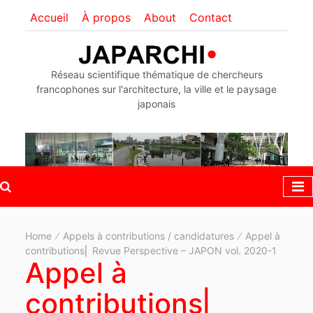
Accueil
À propos
About
Contact
Réseau scientifique thématique de chercheurs
francophones sur l'architecture, la ville et le paysage
japonais
Home
Appels à contributions / candidatures
Appel à
contributions⎜ Revue Perspective – JAPON vol. 2020-1
Appel à
contributions⎜