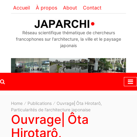
Accueil
À propos
About
Contact
Réseau scientifique thématique de chercheurs
francophones sur l'architecture, la ville et le paysage
japonais
Home
Publications
Ouvrage⎜Ôta Hirotarô,
Particularités de l’architecture japonaise
Ouvrage⎜Ôta
Hirotarô,