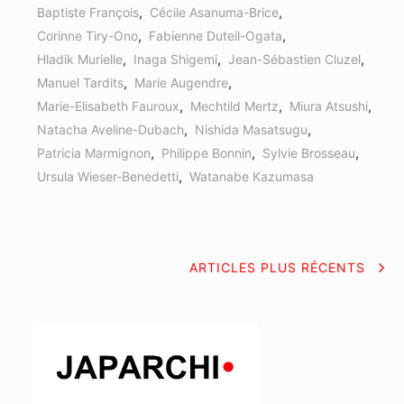
Baptiste François
,
Cécile Asanuma-Brice
,
Corinne Tiry-Ono
,
Fabienne Duteil-Ogata
,
Hladik Murielle
,
Inaga Shigemi
,
Jean-Sébastien Cluzel
,
Manuel Tardits
,
Marie Augendre
,
Marie-Elisabeth Fauroux
,
Mechtild Mertz
,
Miura Atsushi
,
Natacha Aveline-Dubach
,
Nishida Masatsugu
,
Patricia Marmignon
,
Philippe Bonnin
,
Sylvie Brosseau
,
Ursula Wieser-Benedetti
,
Watanabe Kazumasa
NAVIGATION
ARTICLES PLUS RÉCENTS
DES
ARTICLES