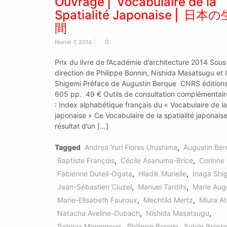
Ouvrage ⎜ Vocabulaire de la
Spatialité Japonaise ⎢ 日
間
0
février 7, 2014
Prix du livre de l’Académie d’architecture 2014 Sous 
direction de Philippe Bonnin, Nishida Masatsugu et 
Shigemi Préface de Augustin Berque CNRS édition
605 pp. 49 € Outils de consultation complémentaire
: Index alphabétique français du « Vocabulaire de la 
japonaise » Ce Vocabulaire de la spatialité japonaise
résultat d’un […]
Tagged
Andrea Yuri Flores Urushima
,
Augustin Ber
Baptiste François
,
Cécile Asanuma-Brice
,
Corinne
Fabienne Duteil-Ogata
,
Hladik Murielle
,
Inaga Shi
Jean-Sébastien Cluzel
,
Manuel Tardits
,
Marie Aug
Marie-Elisabeth Fauroux
,
Mechtild Mertz
,
Miura At
Natacha Aveline-Dubach
,
Nishida Masatsugu
,
Patricia Marmignon
,
Philippe Bonnin
,
Sylvie Bross