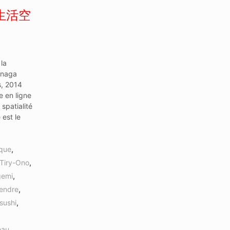
本の生活空
la
Inaga
s, 2014
 en ligne
spatialité
 est le
que
,
 Tiry-Ono
,
gemi
,
endre
,
sushi
,
eau
,