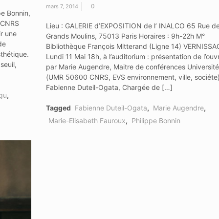
0
mars 7, 2014
pe Bonnin,
guCNRS
Lieu : GALERIE d’EXPOSITION de l’ INALCO 65 Rue d
ir une
Grands Moulins, 75013 Paris Horaires : 9h-22h M°
de
Bibliothèque François Mitterand (Ligne 14) VERNISSA
thétique.
Lundi 11 Mai 18h, à l’auditorium : présentation de l’ou
seuil,
par Marie Augendre, Maitre de conférences Université
(UMR 50600 CNRS, EVS environnement, ville, sociéte
Fabienne Duteil-Ogata, Chargée de […]
gu
,
Tagged
Fabienne Duteil-Ogata
,
Marie Augendre
,
Marie-Elisabeth Fauroux
,
Philippe Bonnin