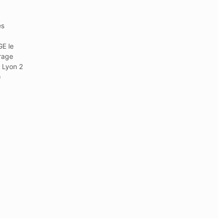
es
GE le
vrage
 Lyon 2
)