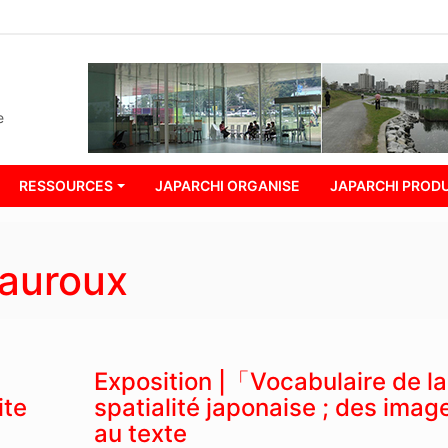
e
RESSOURCES
JAPARCHI ORGANISE
JAPARCHI PRODU
Fauroux
Exposition |「Vocabulaire de la
ite
spatialité japonaise ; des imag
au texte