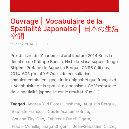
Ouvrage ⎜ Vocabulaire de la
Spatialité Japonaise ⎢ 日本の生活
空間
février 7, 2014
0
Prix du livre de l’Académie d’architecture 2014 Sous la
direction de Philippe Bonnin, Nishida Masatsugu et Inaga
Shigemi Préface de Augustin Berque CNRS éditions,
2014 605 pp. 49 € Outils de consultation
complémentaire en ligne : Index alphabétique français du
« Vocabulaire de la spatialité japonaise » Ce Vocabulaire
de la spatialité japonaise est le résultat d’un […]
Tagged
Andrea Yuri Flores Urushima
,
Augustin Berque
,
Baptiste François
,
Cécile Asanuma-Brice
,
Corinne Tiry-Ono
,
Fabienne Duteil-Ogata
,
Hladik Murielle
,
Inaga Shigemi
,
Jean-Sébastien Cluzel
,