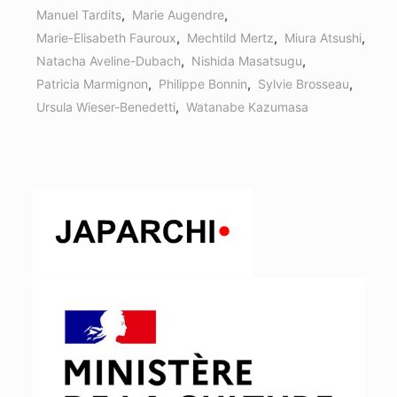
Manuel Tardits
,
Marie Augendre
,
Marie-Elisabeth Fauroux
,
Mechtild Mertz
,
Miura Atsushi
,
Natacha Aveline-Dubach
,
Nishida Masatsugu
,
Patricia Marmignon
,
Philippe Bonnin
,
Sylvie Brosseau
,
Ursula Wieser-Benedetti
,
Watanabe Kazumasa