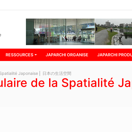
e
RESSOURCES
JAPARCHI ORGANISE
JAPARCHI PRODU
la Spatialité Japonaise ⎢ 日本の生活空間
laire de la Spatialité