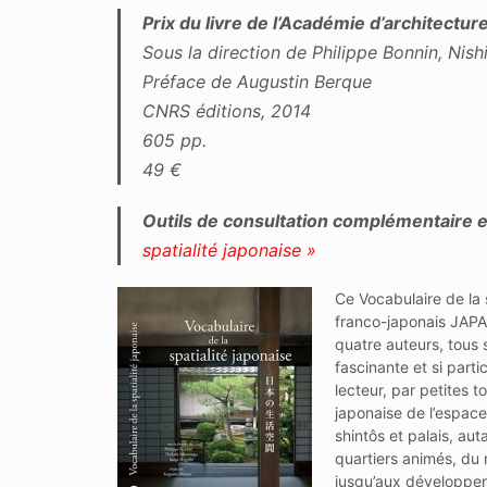
Prix du livre de l’Académie d’architectur
Sous la direction de Philippe Bonnin, Nis
Préface de Augustin Berque
CNRS éditions, 2014
605 pp.
49 €
Outils de consultation complémentaire en
spatialité japonaise »
Ce Vocabulaire de la s
franco-japonais JAPA
quatre auteurs, tous 
fascinante et si parti
lecteur, par petites t
japonaise de l’espace,
shintôs et palais, au
quartiers animés, du 
jusqu’aux développem