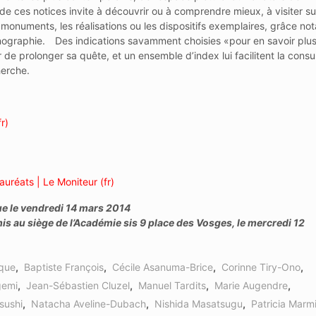
e ces notices invite à découvrir ou à comprendre mieux, à visiter sur
les monuments, les réalisations ou les dispositifs exemplaires, grâce n
nographie. Des indications savamment choisies «pour en savoir plus
 de prolonger sa quête, et un ensemble d’index lui facilitent la consu
herche.
r)
auréats | Le Moniteur (fr)
ue le vendredi 14 mars 2014
mis au siège de l’Académie sis 9 place des Vosges, le mercredi 12
que
,
Baptiste François
,
Cécile Asanuma-Brice
,
Corinne Tiry-Ono
,
gemi
,
Jean-Sébastien Cluzel
,
Manuel Tardits
,
Marie Augendre
,
sushi
,
Natacha Aveline-Dubach
,
Nishida Masatsugu
,
Patricia Marm