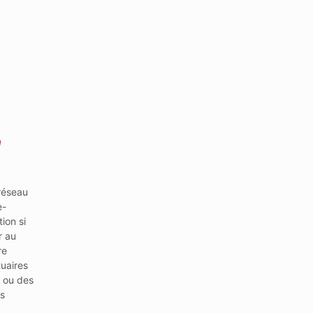
a
 réseau
e-
ion si
r au
re
tuaires
e ou des
s