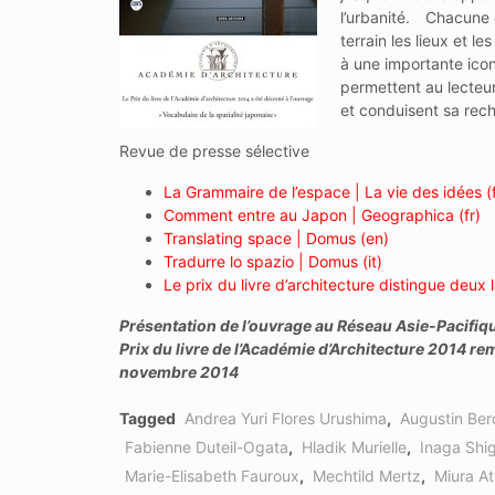
l’urbanité. Chacune d
terrain les lieux et 
à une importante ico
permettent au lecteur
et conduisent sa rec
Revue de presse sélective
La Grammaire de l’espace | La vie des idées (f
Comment entre au Japon | Geographica (fr)
Translating space | Domus (en)
Tradurre lo spazio | Domus (it)
Le prix du livre d’architecture distingue deux l
Présentation de l’ouvrage au Réseau Asie-Pacifiq
Prix du livre de l’Académie d’Architecture 2014 re
novembre 2014
Tagged
Andrea Yuri Flores Urushima
,
Augustin Ber
Fabienne Duteil-Ogata
,
Hladik Murielle
,
Inaga Shi
Marie-Elisabeth Fauroux
,
Mechtild Mertz
,
Miura At