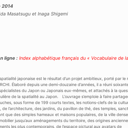
e 2014
hida Masatsugu et Inaga Shigemi
 ligne :
Index alphabétique français du « Vocabulaire de l
patialité japonaise est le résultat d’un projet ambitieux, porté par le
RCHI. Élaboré depuis une demi-douzaine d’années, il a réuni soixant
spécialistes du Japon ou Japonais eux-mêmes, et attachés à la quest
culière de la spatialité au Japon. L’ouvrage s’emploie à faire partage
ouches, sous forme de 199 courts textes, les notions-clefs de la cultu
 de l’architecture, des jardins, du pavillon de thé, des temples, sanc
tant que des simples hameaux et maisons populaires, de la ville dens
mobilier jusqu’aux aménagements du territoire, des origines ancienne
ents les plus contemporains, de l’espace pictural aux avatars de