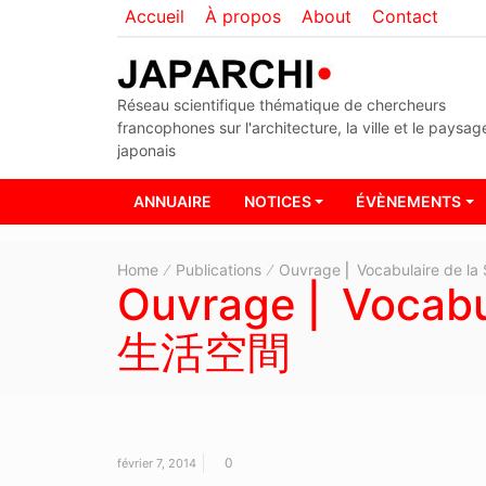
Accueil
À propos
About
Contact
Réseau scientifique thématique de chercheurs
francophones sur l'architecture, la ville et le paysag
japonais
ANNUAIRE
NOTICES
ÉVÈNEMENTS
Home
Publications
Ouvrage ⎜ Vocabulaire de 
Ouvrage ⎜ Vocabu
生活空間
0
février 7, 2014