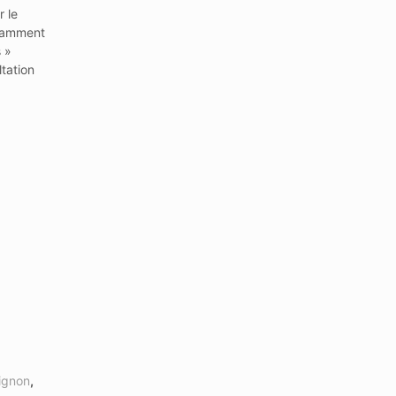
 le
otamment
 »
ltation
ignon
,