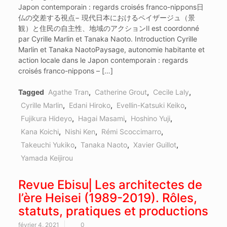
Japon contemporain : regards croisés franco-nippons日
仏の交差する視点− 現代日本におけるペイザージュ（景
観）と住民の自主性、地域のアクションIl est coordonné
par Cyrille Marlin et Tanaka Naoto. Introduction Cyrille
Marlin et Tanaka NaotoPaysage, autonomie habitante et
action locale dans le Japon contemporain : regards
croisés franco-nippons – […]
Tagged
Agathe Tran
,
Catherine Grout
,
Cecile Laly
,
Cyrille Marlin
,
Edani Hiroko
,
Evellin-Katsuki Keiko
,
Fujikura Hideyo
,
Hagai Masami
,
Hoshino Yuji
,
Kana Koichi
,
Nishi Ken
,
Rémi Scoccimarro
,
Takeuchi Yukiko
,
Tanaka Naoto
,
Xavier Guillot
,
Yamada Keijirou
Revue Ebisu⎜Les architectes de
l’ère Heisei (1989-2019). Rôles,
statuts, pratiques et productions
février 4, 2021
0