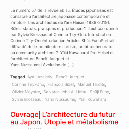
Le numéro 57 de la revue Ebisu, Études japonaises est
consacré à l’architecture japonaise contemporaine et
s’intitule “Les architectes de l’ère Heisei (1989-2019).
Rôles, statuts, pratiques et productions“. Il est coordonné
par Sylvie Brosseau et Corinne Tiry-Ono. Introduction
Corinne Tiry-OnoIntroduction Articles Shūji FunoPortrait
diffracté de l’« architecte » : artiste, archi-technocrate
ou community architect ? Yūki KuwaharaL’ère Heisei et
l’architecture Benoît Jacquet et
Yann NussaumeL’évolution de […]
Tagged
Aya Jazaierly
,
Benoît Jacquet
,
Corinne Tiry-Ono
,
François Bizet
,
Manuel Tardits
,
Olivier Meystre
,
Salvator-John A. Liotta
,
Shūji Funo
,
Sylvie Brosseau
,
Yann Nussaume
,
Yūki Kuwahara
Ouvrage⎜L’architecture du futur
au Japon. Utopie et métabolisme