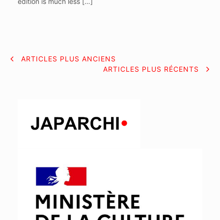
edition is much less […]
NAVIGATION
ARTICLES PLUS ANCIENS
ARTICLES PLUS RÉCENTS
DES
ARTICLES