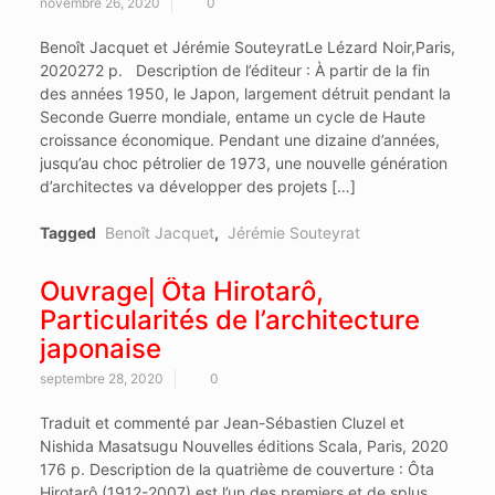
novembre 26, 2020
0
Benoît Jacquet et Jérémie SouteyratLe Lézard Noir,Paris,
2020272 p. Description de l’éditeur : À partir de la fin
des années 1950, le Japon, largement détruit pendant la
Seconde Guerre mondiale, entame un cycle de Haute
croissance économique. Pendant une dizaine d’années,
jusqu’au choc pétrolier de 1973, une nouvelle génération
d’architectes va développer des projets […]
Tagged
Benoît Jacquet
,
Jérémie Souteyrat
Ouvrage⎜Ôta Hirotarô,
Particularités de l’architecture
japonaise
septembre 28, 2020
0
Traduit et commenté par Jean-Sébastien Cluzel et
Nishida Masatsugu Nouvelles éditions Scala, Paris, 2020
176 p. Description de la quatrième de couverture : Ôta
Hirotarô (1912-2007) est l’un des premiers et de splus